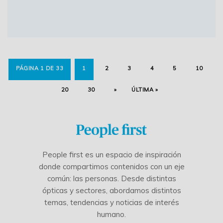
PÁGINA 1 DE 33
1
2
3
4
5
10
20
30
»
ÚLTIMA »
People first es un espacio de inspiración
donde compartimos contenidos con un eje
común: las personas. Desde distintas
ópticas y sectores, abordamos distintos
temas, tendencias y noticias de interés
humano.