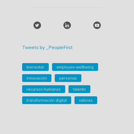
Tweets by _PeopleFirst
bienestar
employee wellbeing
innovación
personas
recursos humanos
talento
transformación digital
valores