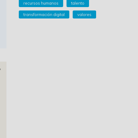
recursos humanos
talento
transformación digital
valores