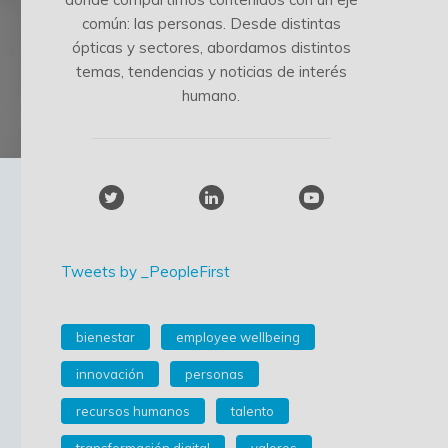
común: las personas. Desde distintas
ópticas y sectores, abordamos distintos
temas, tendencias y noticias de interés
humano.
Tweets by _PeopleFirst
bienestar
employee wellbeing
innovación
personas
recursos humanos
talento
transformación digital
valores