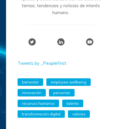
temas, tendencias y noticias de interés
humano.
Tweets by _PeopleFirst
bienestar
employee wellbeing
innovación
personas
recursos humanos
talento
transformación digital
valores