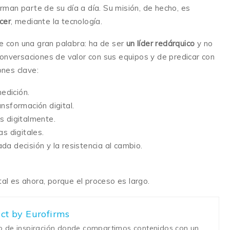
rman parte de su día a día. Su misión, de hecho, es
cer
, mediante la tecnología.
ne con una gran palabra: ha de ser
un líder redárquico
y no
onversaciones de valor con sus equipos y de predicar con
ones clave:
edición.
ansformación digital.
s digitalmente.
as digitales.
da decisión y la resistencia al cambio.
tal es ahora, porque el proceso es largo.
ject by Eurofirms
io de inspiración donde compartimos contenidos con un