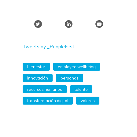
Tweets by _PeopleFirst
bienestar
employee wellbeing
innovación
personas
recursos humanos
talento
transformación digital
valores