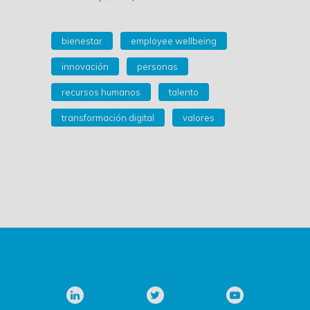
bienestar
employee wellbeing
innovación
personas
recursos humanos
talento
transformación digital
valores