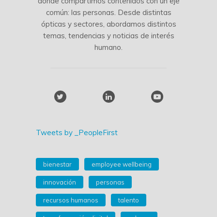
donde compartimos contenidos con un eje
común: las personas. Desde distintas
ópticas y sectores, abordamos distintos
temas, tendencias y noticias de interés
humano.
Tweets by _PeopleFirst
bienestar
employee wellbeing
innovación
personas
recursos humanos
talento