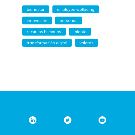
bienestar
employee wellbeing
innovación
personas
recursos humanos
talento
transformación digital
valores